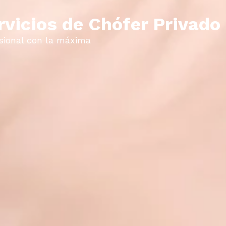
rvicios de Chófer Privado
esional con la máxima